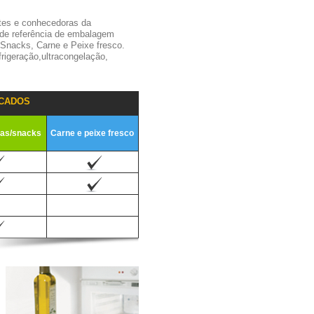
tes e conhecedoras da
 de referência de embalagem
,Snacks, Carne e Peixe fresco.
igeração,ultracongelação,
CADOS
ias/snacks
Carne e peixe fresco