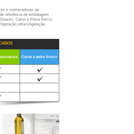
tes e conhecedoras da
 de referência de embalagem
,Snacks, Carne e Peixe fresco.
igeração,ultracongelação,
CADOS
ias/snacks
Carne e peixe fresco