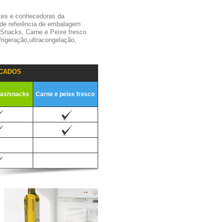
tes e conhecedoras da
 de referência de embalagem
,Snacks, Carne e Peixe fresco.
igeração,ultracongelação,
CADOS
ias/snacks
Carne e peixe fresco