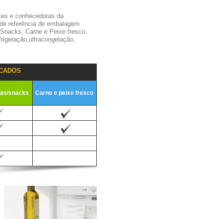
tes e conhecedoras da
 de referência de embalagem
,Snacks, Carne e Peixe fresco.
igeração,ultracongelação,
CADOS
ias/snacks
Carne e peixe fresco