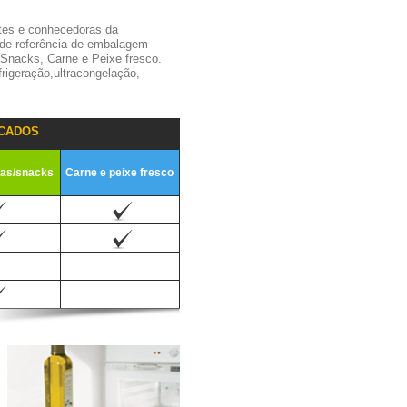
tes e conhecedoras da
 de referência de embalagem
,Snacks, Carne e Peixe fresco.
igeração,ultracongelação,
CADOS
ias/snacks
Carne e peixe fresco