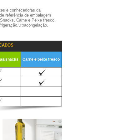
tes e conhecedoras da
 de referência de embalagem
,Snacks, Carne e Peixe fresco.
igeração,ultracongelação,
CADOS
ias/snacks
Carne e peixe fresco