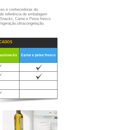
tes e conhecedoras da
 de referência de embalagem
,Snacks, Carne e Peixe fresco.
igeração,ultracongelação,
CADOS
ias/snacks
Carne e peixe fresco