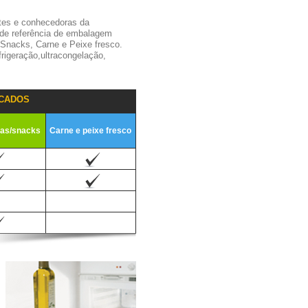
tes e conhecedoras da
 de referência de embalagem
,Snacks, Carne e Peixe fresco.
igeração,ultracongelação,
CADOS
ias/snacks
Carne e peixe fresco