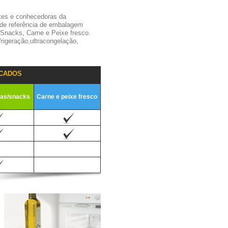
tes e conhecedoras da
 de referência de embalagem
,Snacks, Carne e Peixe fresco.
igeração,ultracongelação,
CADOS
ias/snacks
Carne e peixe fresco