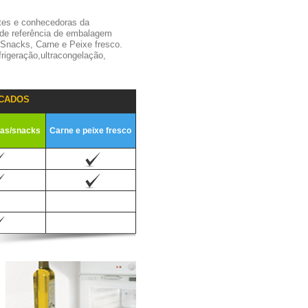
tes e conhecedoras da
 de referência de embalagem
,Snacks, Carne e Peixe fresco.
igeração,ultracongelação,
CADOS
ias/snacks
Carne e peixe fresco