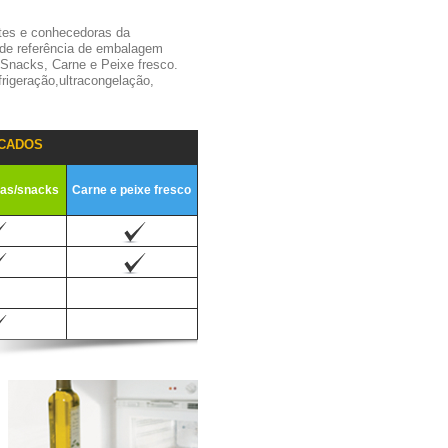
tes e conhecedoras da
 de referência de embalagem
,Snacks, Carne e Peixe fresco.
igeração,ultracongelação,
CADOS
ias/snacks
Carne e peixe fresco